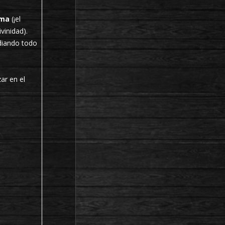
ima
(¡el
ivinidad).
adiando todo
ar en el