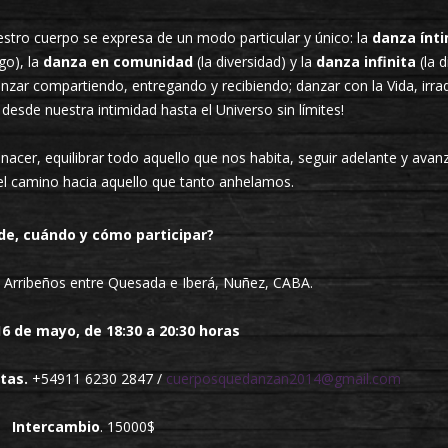
stro cuerpo se expresa de un modo particular y único: la
danza ínt
ogo), la
danza en comunidad
(la diversidad) y la
danza infinita
(la d
anzar compartiendo, entregando y recibiendo; danzar con la Vida, irr
desde nuestra intimidad hasta el Universo sin límites!
nacer, equilibrar todo aquello que nos habita, seguir adelante y avanz
el camino hacia aquello que tanto anhelamos.
de, cuándo y cómo participar?
, Arribeños entre Quesada e Iberá, Nuñez, CABA.
16 de mayo, de 18:30 a 20:30 horas
ltas.
+54911 6230 2847 /
cuerposquedanzan2014@gmail.com
Intercambio
. 15000$