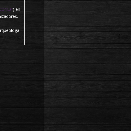
com.ar
) en
nizadores.
Arqueóloga